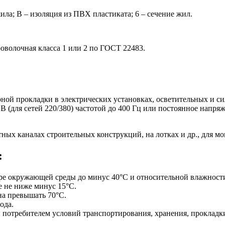
ла; В – изоляция из ПВХ пластиката; 6 – сечение жил.
оволочная класса 1 или 2 по ГОСТ 22483.
ой прокладки в электрических установках, осветительных и сил
(для сетей 220/380) частотой до 400 Гц или постоянное напряжен
ных каналах строительных конструкций, на лотках и др., для мо
:
ре окружающей среды до минус 40°С и относительной влажности
 не ниже минус 15°С.
на превышать 70°С.
ода.
 потребителем условий транспортирования, хранения, прокладки