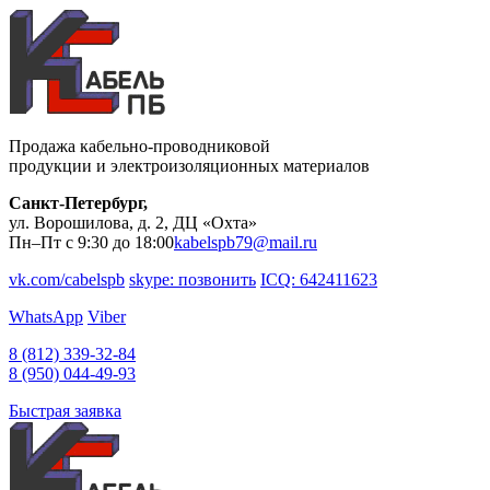
Продажа кабельно-проводниковой
продукции и электроизоляционных материалов
Санкт-Петербург,
ул. Ворошилова, д. 2, ДЦ «Охта»
Пн–Пт с 9:30 до 18:00
kabelspb79@mail.ru
vk.com/cabelspb
skype: позвонить
ICQ: 642411623
WhatsApp
Viber
8 (812)
339-32-84
8 (950)
044-49-93
Быстрая заявка