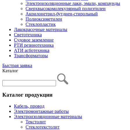
Электроизоляционные лаки, эмали, компаунды
Сверхвысокомолекулярный полиэтилен
Акрилонетрил-бутдиен-стирольный
Полиоксиметилен
Стеклопластик
Лакокрасочные материалы
Светотехника
Судовое заземление
РТИ резинотехника
АТИ асботехника
Трансформаторы
Быстрая заявка
Каталог
Каталог продукции
Кабель, провод
Электромонтажные работы
Электроизоляционные материалы
Текстолит
Стеклотекстолит