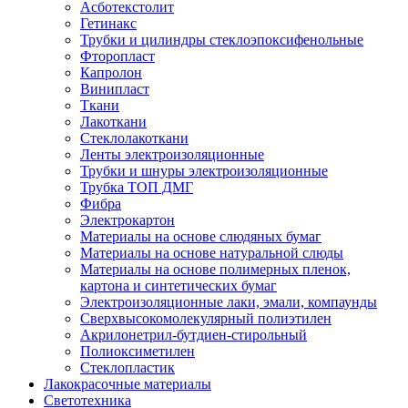
Асботекстолит
Гетинакс
Трубки и цилиндры стеклоэпоксифенольные
Фторопласт
Капролон
Винипласт
Ткани
Лакоткани
Стеклолакоткани
Ленты электроизоляционные
Трубки и шнуры электроизоляционные
Трубка ТОП ДМГ
Фибра
Электрокартон
Материалы на основе слюдяных бумаг
Материалы на основе натуральной слюды
Материалы на основе полимерных пленок,
картона и синтетических бумаг
Электроизоляционные лаки, эмали, компаунды
Сверхвысокомолекулярный полиэтилен
Акрилонетрил-бутдиен-стирольный
Полиоксиметилен
Стеклопластик
Лакокрасочные материалы
Светотехника