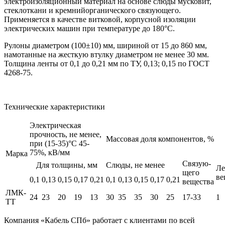
электроизоляционный материал на основе слюды мусковит,
стеклоткани и кремнийорганического связующего.
Применяется в качестве витковой, корпусной изоляции
электрических машин при температуре до 180°С.
Рулоны диаметром (100±10) мм, шириной от 15 до 860 мм,
намотанные на жесткую втулку диаметром не менее 30 мм.
Толщина ленты от 0,1 до 0,21 мм по ТУ, 0,13; 0,15 по ГОСТ
4268-75.
Технические характеристики
Электрическая
прочность, не менее,
Массовая доля компонентов, %
при (15-35)°С 45-
75%, кВ/мм
Марка
Связую-
Для толщины, мм
Слюды, не менее
Ле
щего
ве
0,1
0,13
0,15
0,17
0,21
0,1
0,13
0,15
0,17
0,21
вещества
ЛМК-
24
23
20
19
13
30
35
35
30
25
17-33
1
ТТ
Компания «Кабель СПб» работает с клиентами по всей