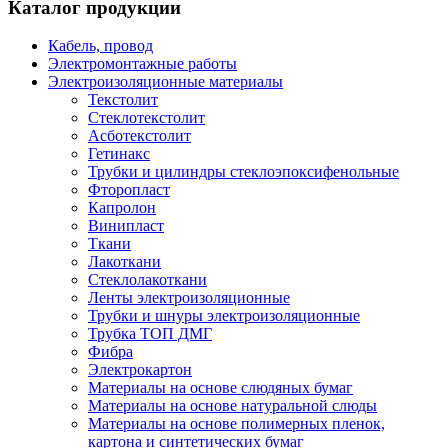
Каталог продукции
Кабель, провод
Электромонтажные работы
Электроизоляционные материалы
Текстолит
Стеклотекстолит
Асботекстолит
Гетинакс
Трубки и цилиндры стеклоэпоксифенольные
Фторопласт
Капролон
Винипласт
Ткани
Лакоткани
Стеклолакоткани
Ленты электроизоляционные
Трубки и шнуры электроизоляционные
Трубка ТОП ДМГ
Фибра
Электрокартон
Материалы на основе слюдяных бумаг
Материалы на основе натуральной слюды
Материалы на основе полимерных пленок,
картона и синтетических бумаг