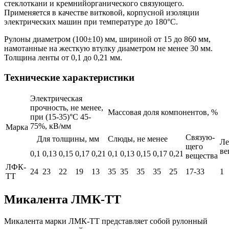
стеклоткани и кремнийорганического связующего.
Применяется в качестве витковой, корпусной изоляции
электрических машин при температуре до 180°С.
Рулоны диаметром (100±10) мм, шириной от 15 до 860 мм,
намотанные на жесткую втулку диаметром не менее 30 мм.
Толщина ленты от 0,1 до 0,21 мм.
Технические характеристики
Электрическая
прочность, не менее,
Массовая доля компонентов, %
при (15-35)°С 45-
75%, кВ/мм
Марка
Связую-
Для толщины, мм
Слюды, не менее
Ле
щего
ве
0,1
0,13
0,15
0,17
0,21
0,1
0,13
0,15
0,17
0,21
вещества
ЛФК-
24
23
22
19
13
35
35
35
35
25
17-33
1
ТТ
Микалента ЛМК-ТТ
Микалента марки ЛМК-ТТ представляет собой рулонный