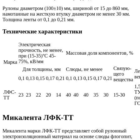
Рулоны диаметром (100±10) мм, шириной от 15 до 860 мм,
намотанные на жесткую втулку диаметром не менее 30 мм.
Толщина ленты от 0,1 до 0,21 мм.
Технические характеристики
Электрическая
прочность, не менее,
Массовая доля компонентов, %
при (15-35)°С 45-
75%, кВ/мм
Марка
Связую-
Для толщины, мм
Слюды, не менее
Ле
щего
ве
0,1
0,13
0,15
0,17
0,21
0,1
0,13
0,15
0,17
0,21
вещества
1,
ЛФС-
ТУ
23
23
22
20
14
40
40
40
35
30
15-30
ТТ
(п
Г
Микалента ЛФК-ТТ
Микалента марки ЛФК-ТТ представляет собой рулонный
электроизоляционный материал на основе слюды флогопит,