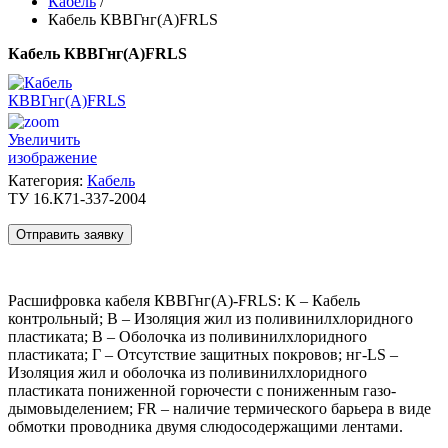
Кабель
/
Кабель КВВГнг(А)FRLS
Кабель КВВГнг(А)FRLS
Увеличить
изображение
Категория:
Кабель
ТУ 16.К71-337-2004
Отправить заявку
Расшифровка кабеля КВВГнг(A)-FRLS: К – Кабель
контрольный; В – Изоляция жил из поливинилхлоридного
пластиката; В – Оболочка из поливинилхлоридного
пластиката; Г – Отсутствие защитных покровов; нг-LS –
Изоляция жил и оболочка из поливинилхлоридного
пластиката пониженной горючести с пониженным газо-
дымовыделением; FR – наличие термического барьера в виде
обмотки проводника двумя слюдосодержащими лентами.