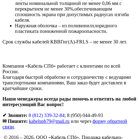
ленты номинальной толщиной не менее 0,06 мм с
перекрытием не менее 30%,обеспечивающим
сплошность экрана при допустимых радиусах изгиба
кабеля.
Наружная оболочка – из поливинилхлоридного
пластиката пониженной пожароопасности.
Срок службы кабелей КВВГнг(A)-FRLS – не менее 30 лет.
Компания «Кабель СПб» работает с клиентами по всей
России.
Благодаря быстрой обработке и сотрудничеству с ведущими
транспортными компаниями, Ваш заказ будет доставлен в
кратчайшие сроки.
Наши менеджеры всегда рады помочь и ответить на любой
интересующий Вас вопрос!
✔ Звоните:
8 (812) 339-32-84
;
8 (950) 044-49-93
✉ Пишите:
kabelspb79@mail.ru
или через
форму обратной
связи
.
© 2016 – 2026, ООО «Кабель СПб». Продажа кабельно-