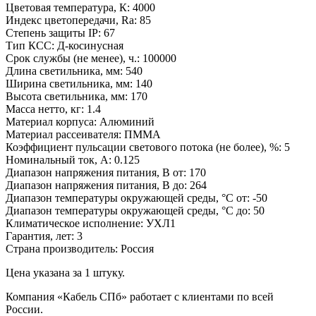
Цветовая температура, К
:
4000
Индекс цветопередачи, Ra
:
85
Степень защиты IP
:
67
Тип КСС
:
Д-косинусная
Срок службы (не менее), ч.
:
100000
Длина светильника, мм
:
540
Ширина светильника, мм
:
140
Высота светильника, мм
:
170
Масса нетто, кг
:
1.4
Материал корпуса
:
Алюминий
Материал рассеивателя
:
ПММА
Коэффициент пульсации светового потока (не более), %
:
5
Номинальный ток, A
:
0.125
Диапазон напряжения питания, В от
:
170
Диапазон напряжения питания, В до
:
264
Диапазон температуры окружающей среды, °C от
:
-50
Диапазон температуры окружающей среды, °C до
:
50
Климатическое исполнение
:
УХЛ1
Гарантия, лет
:
3
Страна производитель
:
Россия
Цена указана за 1 штуку.
Компания «Кабель СПб» работает с клиентами по всей
России.